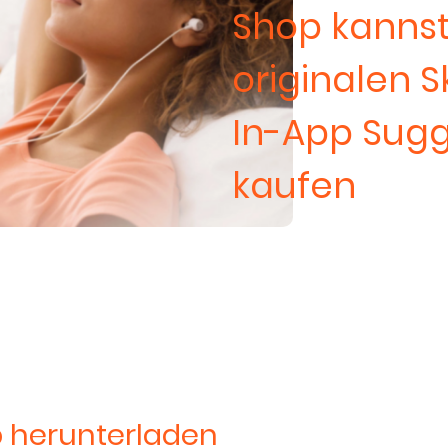
Shop kannst
originalen S
In-App Sug
kaufen
 herunterladen