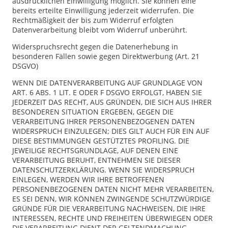
ausdrücklichen Einwilligung möglich. Sie können eine
bereits erteilte Einwilligung jederzeit widerrufen. Die
Rechtmäßigkeit der bis zum Widerruf erfolgten
Datenverarbeitung bleibt vom Widerruf unberührt.
Widerspruchsrecht gegen die Datenerhebung in
besonderen Fällen sowie gegen Direktwerbung (Art. 21
DSGVO)
WENN DIE DATENVERARBEITUNG AUF GRUNDLAGE VON
ART. 6 ABS. 1 LIT. E ODER F DSGVO ERFOLGT, HABEN SIE
JEDERZEIT DAS RECHT, AUS GRÜNDEN, DIE SICH AUS IHRER
BESONDEREN SITUATION ERGEBEN, GEGEN DIE
VERARBEITUNG IHRER PERSONENBEZOGENEN DATEN
WIDERSPRUCH EINZULEGEN; DIES GILT AUCH FÜR EIN AUF
DIESE BESTIMMUNGEN GESTÜTZTES PROFILING. DIE
JEWEILIGE RECHTSGRUNDLAGE, AUF DENEN EINE
VERARBEITUNG BERUHT, ENTNEHMEN SIE DIESER
DATENSCHUTZERKLÄRUNG. WENN SIE WIDERSPRUCH
EINLEGEN, WERDEN WIR IHRE BETROFFENEN
PERSONENBEZOGENEN DATEN NICHT MEHR VERARBEITEN,
ES SEI DENN, WIR KÖNNEN ZWINGENDE SCHUTZWÜRDIGE
GRÜNDE FÜR DIE VERARBEITUNG NACHWEISEN, DIE IHRE
INTERESSEN, RECHTE UND FREIHEITEN ÜBERWIEGEN ODER
DIE VERARBEITUNG DIENT DER GELTENDMACHUNG,