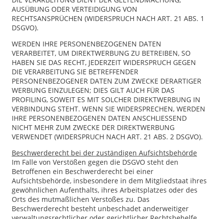
AUSÜBUNG ODER VERTEIDIGUNG VON
RECHTSANSPRÜCHEN (WIDERSPRUCH NACH ART. 21 ABS. 1
DSGVO).
WERDEN IHRE PERSONENBEZOGENEN DATEN
VERARBEITET, UM DIREKTWERBUNG ZU BETREIBEN, SO
HABEN SIE DAS RECHT, JEDERZEIT WIDERSPRUCH GEGEN
DIE VERARBEITUNG SIE BETREFFENDER
PERSONENBEZOGENER DATEN ZUM ZWECKE DERARTIGER
WERBUNG EINZULEGEN; DIES GILT AUCH FÜR DAS
PROFILING, SOWEIT ES MIT SOLCHER DIREKTWERBUNG IN
VERBINDUNG STEHT. WENN SIE WIDERSPRECHEN, WERDEN
IHRE PERSONENBEZOGENEN DATEN ANSCHLIESSEND
NICHT MEHR ZUM ZWECKE DER DIREKTWERBUNG
VERWENDET (WIDERSPRUCH NACH ART. 21 ABS. 2 DSGVO).
Beschwerde­recht bei der zuständigen Aufsichts­behörde
Im Falle von Verstößen gegen die DSGVO steht den
Betroffenen ein Beschwerderecht bei einer
Aufsichtsbehörde, insbesondere in dem Mitgliedstaat ihres
gewöhnlichen Aufenthalts, ihres Arbeitsplatzes oder des
Orts des mutmaßlichen Verstoßes zu. Das
Beschwerderecht besteht unbeschadet anderweitiger
verwaltungsrechtlicher oder gerichtlicher Rechtsbehelfe.